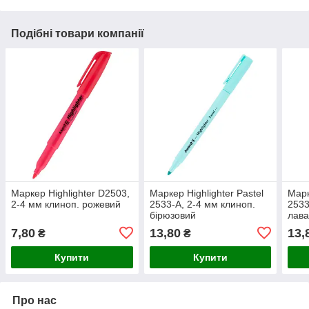
Подібні товари компанії
Маркер Highlighter D2503,
Маркер Highlighter Pastel
Марк
2-4 мм клиноп. рожевий
2533-A, 2-4 мм клиноп.
2533
бірюзовий
лав
7,80
13,80
13,
₴
₴
Купити
Купити
Про нас