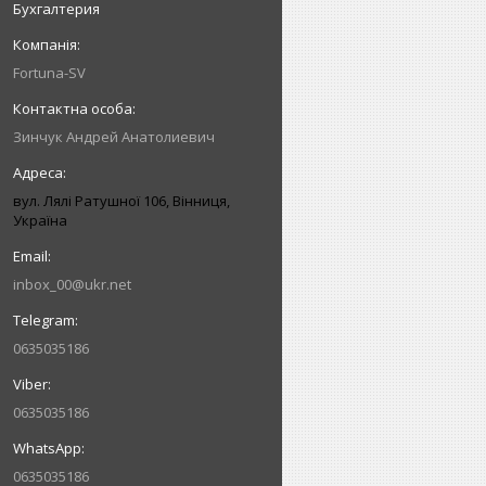
Бухгалтерия
Fortuna-SV
Зинчук Андрей Анатолиевич
вул. Лялі Ратушної 106, Вінниця,
Україна
inbox_00@ukr.net
0635035186
0635035186
0635035186