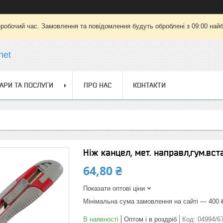
еробочий час. Замовлення та повідомлення будуть оброблені з 09:00 найб
net
АРИ ТА ПОСЛУГИ
ПРО НАС
КОНТАКТИ
Ніж канцел, мет. направл,гум.вст
64,80 ₴
Показати оптові ціни
Мінімальна сума замовлення на сайті — 400 
В наявності
Оптом і в роздріб
Код:
04994/6