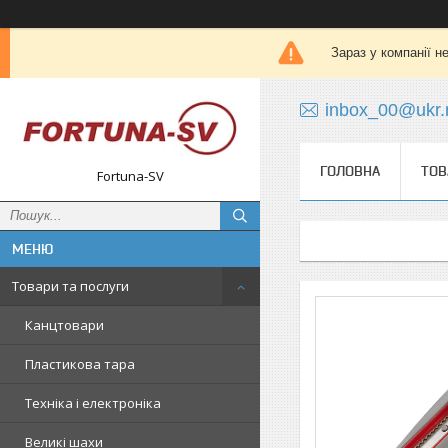
Зараз у компанії н
inbox_00@ukr.
ГОЛОВНА
ТОВ
Fortuna-SV
Товари та послуги
Канцтовари
Пластикова тара
Техніка і електроніка
Великі шахи