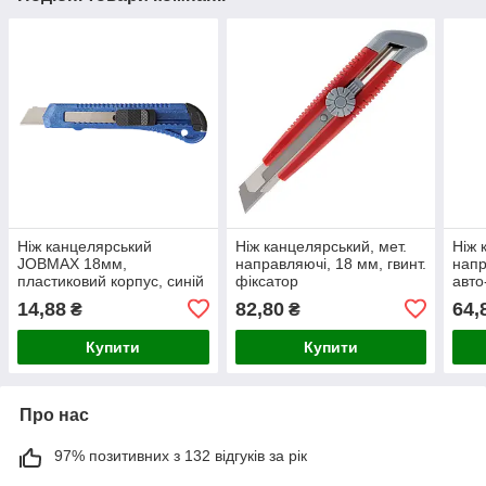
Ніж канцелярський
Ніж канцелярський, мет.
Ніж 
JOBMAX 18мм,
направляючi, 18 мм, гвинт.
напр
пластиковий корпус, синій
фіксатор
авто
BUROMAX BM.4650
14,88
82,80
64,
₴
₴
Купити
Купити
Про нас
97% позитивних з 132 відгуків за рік