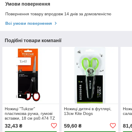
Умови повернення
Повернення товару впродовж 14 днів за домовленістю
Всі умови повернення
Подібні товари компанії
Ножиці "Tukzar"
Ножиці дитячі в футлярі,
Ножи
пластикова ручка, гумові
13см Kite Dogs
сала
вставки, 18 см ps0.474 TZ
65
32,43
59,60
81,
₴
₴