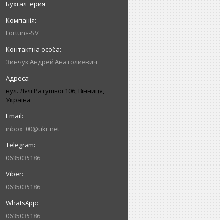
Бухгалтерия
Fortuna-SV
Зинчук Андрей Анатолиевич
вул. Лялі Ратушної 106, Вінниця,
Україна
inbox_00@ukr.net
0635035186
0635035186
0635035186