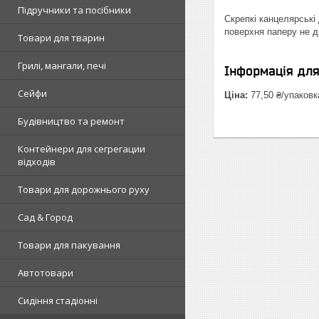
Підручники та посібники
Cкрепкі канцелярські
поверхня паперу не д
Товари для тварин
Грилі, мангали, печі
Інформація дл
Сейфи
Ціна:
77,50 ₴/упаковк
Будівництво та ремонт
Контейнери для сегрегации
відходів
Товари для дорожнього руху
Сад & Город
Товари для пакування
Автотовари
Сидіння стадіонні