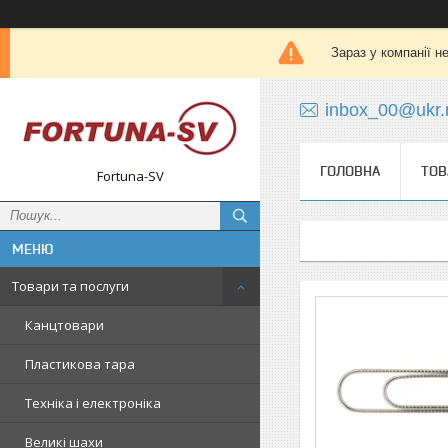
Зараз у компанії н
inbox_00@ukr.
ГОЛОВНА
ТОВ
Fortuna-SV
Товари та послуги
Канцтовари
Пластикова тара
Техніка і електроніка
Великі шахи