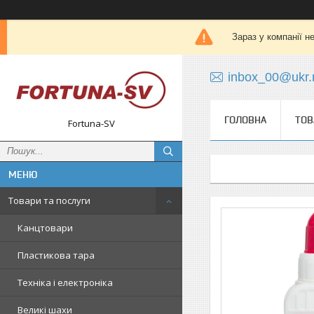
Зараз у компанії н
inbox_00@ukr.
ГОЛОВНА
ТОВ
Fortuna-SV
Товари та послуги
Канцтовари
Пластикова тара
Техніка і електроніка
Великі шахи