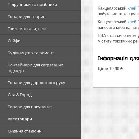
Підручники та посібники
Канцелярський
клей 
побутових та канцеля
Товари для тварин
Канцелярський
клей
П
наносити клей на потр
Грилі, мангали, печі
ПВА став синонімом у
Сейфи
містить токсичних ре
Будівництво та ремонт
Інформація дл
Контейнери для сегрегации
Ціна:
19,90 ₴
відходів
Товари для дорожнього руху
Сад & Город
Товари для пакування
Автотовари
Сидіння стадіонні