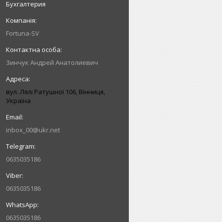
Бухгалтерия
Fortuna-SV
Зинчук Андрей Анатолиевич
вул. Лялі Ратушної 106, Вінниця,
Україна
inbox_00@ukr.net
0635035186
0635035186
0635035186