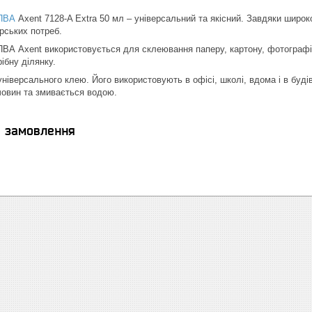
ПВА
Axent 7128-A Extra 50 мл – універсальний та якісний. Завдяки широк
рських потреб.
ВА Axent використовується для склеювання паперу, картону, фотографій
ібну ділянку.
ніверсального клею. Його використовують в офісі, школі, вдома і в будів
човин та змивається водою.
я замовлення