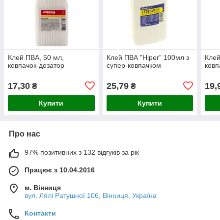
Клей ПВА, 50 мл,
Клей ПВА "Hiper" 100мл з
Клей
ковпачок-дозатор
супер-ковпачком
ковп
17,30
25,79
19,
₴
₴
Купити
Купити
Про нас
97% позитивних з 132 відгуків за рік
Працює з 10.04.2016
м. Вінниця
вул. Лялі Ратушної 106, Вінниця, Україна
Контакти