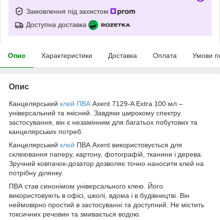
Замовлення під захистом
Доступна доставка
Опис
Характеристики
Доставка
Оплата
Умови п
Опис
Канцелярський
клей ПВА
Axent 7129-A Extra 100 мл –
універсальний та якісний. Завдяки широкому спектру
застосування, він є незамінним для багатьох побутових та
канцелярських потреб.
Канцелярський
клей
ПВА Axent використовується для
склеювання паперу, картону, фотографій, тканини і дерева.
Зручний ковпачок-дозатор дозволяє точно наносити клей на
потрібну ділянку.
ПВА став синонімом універсального клею. Його
використовують в офісі, школі, вдома і в будівництві. Він
неймовірно простий в застосуванні та доступний. Не містить
токсичних речовин та змивається водою.