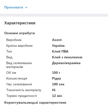
Приховати
Характеристики
Основні атрибути
Виробник
Axent
Країна виробник
Україна
Тип
Клей ПВА
Вид
Клей з пензликом
Вид склеюваних
Дерево/кераміка
матеріалів
Об`єм
100 г
Консистенція
Рідка
Час склеювання
180 сек
Токсичність матеріалу
Ні
Термін придатності
12 міс
Користувальницькі характеристики