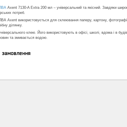
ПВА
Axent 7130-A Extra 200 мл – універсальний та якісний. Завдяки широ
рських потреб.
ВА Axent використовується для склеювання паперу, картону, фотографій
ібну ділянку.
ніверсального клею. Його використовують в офісі, школі, вдома і в будів
човин та змивається водою.
я замовлення