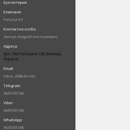
Бухгалтерия
Fortuna-SV
Зинчук Андрей Анатолиевич
вул. Лялі Ратушної 106, Вінниця,
Україна
inbox_00@ukr.net
0635035186
0635035186
0635035186