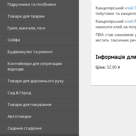
Підручники та посібники
Канцелярський
клей 
побутових та канцеля
Товари для тварин
Канцелярський
клей
П
наносити клей на потр
Грилі, мангали, печі
ПВА став синонімом у
Сейфи
містить токсичних ре
Будівництво та ремонт
Інформація дл
Контейнери для сегрегации
Ціна:
52,80 ₴
відходів
Товари для дорожнього руху
Сад & Город
Товари для пакування
Автотовари
Сидіння стадіонні