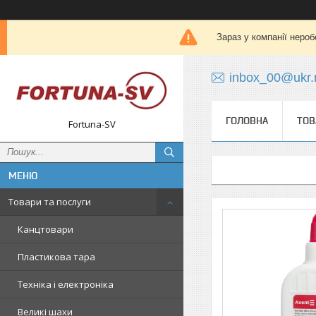
Зараз у компанії нероб
inbox_00@ukr.
ГОЛОВНА
ТОВ
Fortuna-SV
Товари та послуги
Канцтовари
Пластикова тара
Техніка і електроніка
Великі шахи