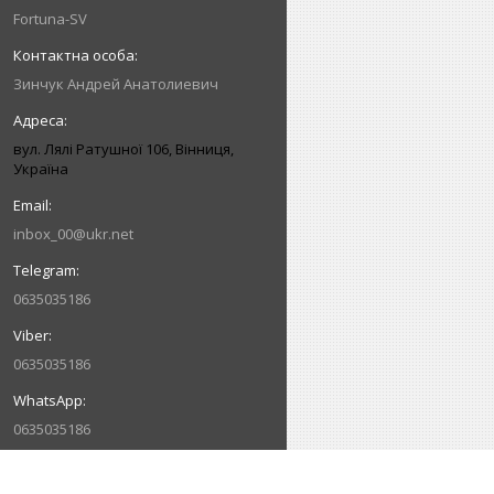
Fortuna-SV
Зинчук Андрей Анатолиевич
вул. Лялі Ратушної 106, Вінниця,
Україна
inbox_00@ukr.net
0635035186
0635035186
0635035186