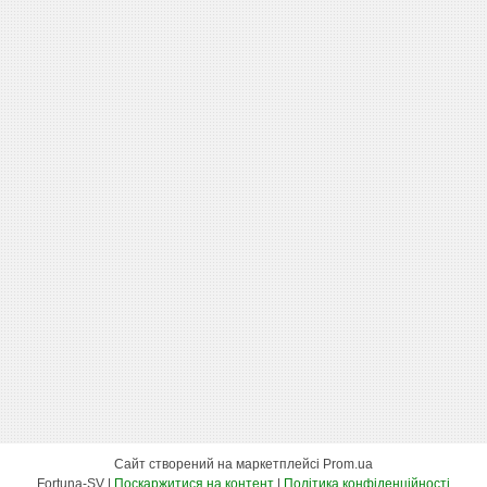
Сайт створений на маркетплейсі
Prom.ua
Fortuna-SV |
Поскаржитися на контент
|
Політика конфіденційності