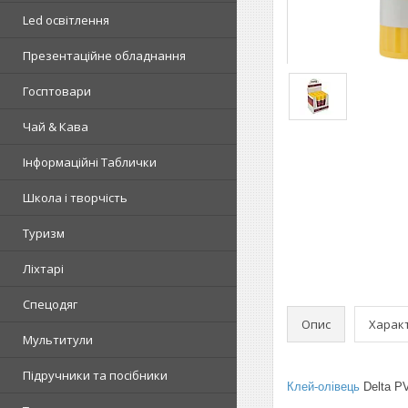
Led освітлення
Презентаційне обладнання
Госптовари
Чай & Кава
Інформаційні Таблички
Школа і творчість
Туризм
Ліхтарі
Спецодяг
Опис
Харак
Мультитули
Підручники та посібники
Клей-олівець
Delta PV