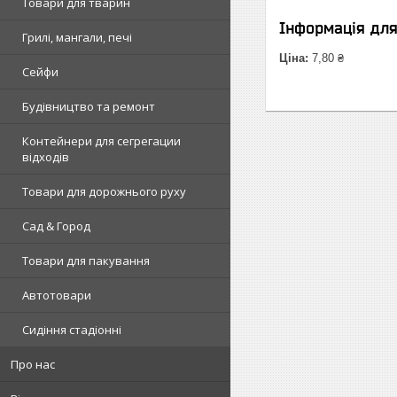
Товари для тварин
Інформація дл
Грилі, мангали, печі
Ціна:
7,80 ₴
Сейфи
Будівництво та ремонт
Контейнери для сегрегации
відходів
Товари для дорожнього руху
Сад & Город
Товари для пакування
Автотовари
Сидіння стадіонні
Про нас