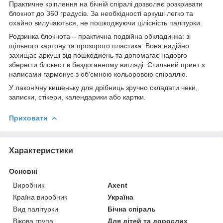
Практичне кріплення на бічній спіралі дозволяє розкривати
блокнот до 360 градусів. За необхідності аркуші легко та
охайно вилучаються, не пошкоджуючи цілісність палітурки.
Родзинка блокнота – практична подвійна обкладинка: зі
щільного картону та прозорого пластика. Вона надійно
захищає аркуші від пошкоджень та допомагає надовго
зберегти блокнот в бездоганному вигляді. Стильний принт з
написами гармонує з об'ємною кольоровою спіраллю.
У лаконічну кишеньку для дрібниць зручно складати чеки,
записки, стікери, календарики або картки.
Приховати
Характеристики
Основні
Виробник
Axent
Країна виробник
Україна
Вид палітурки
Бічна спіраль
Вікова група
Для дітей та дорослих