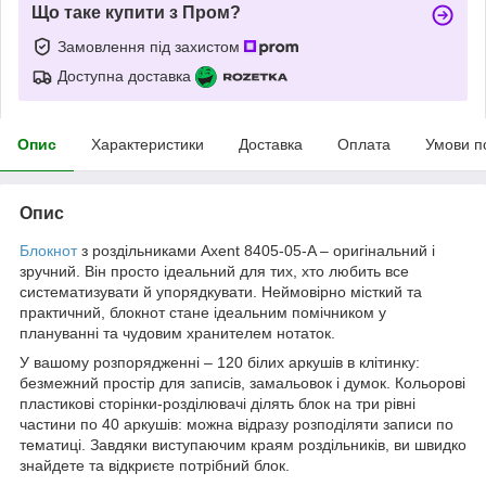
Що таке купити з Пром?
Замовлення під захистом
Доступна доставка
Опис
Характеристики
Доставка
Оплата
Умови п
Опис
Блокнот
з роздільниками Axent 8405-05-A – оригінальний і
зручний. Він просто ідеальний для тих, хто любить все
систематизувати й упорядкувати. Неймовірно місткий та
практичний, блокнот стане ідеальним помічником у
плануванні та чудовим хранителем нотаток.
У вашому розпорядженні – 120 білих аркушів в клітинку:
безмежний простір для записів, замальовок і думок. Кольорові
пластикові сторінки-розділювачі ділять блок на три рівні
частини по 40 аркушів: можна відразу розподіляти записи по
тематиці. Завдяки виступаючим краям роздільників, ви швидко
знайдете та відкриєте потрібний блок.