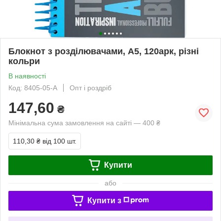
Блокнот з розділювачами, А5, 120арк, різні
кольри
В наявності
Код: 8405-05-A
Опт і роздріб
147,60
₴
Мінімальна сума замовлення на сайті — 400 ₴
110,30 ₴
від 100 шт.
Купити
або
Купити з