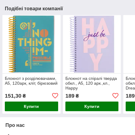
Подібні товари компанії
Блокнот з розділювачами,
Блокнот на спіралі тверда
Блок
А5, 120арк, кліт, бірюзовий
обкл., А5, 120 арк.,кл.,
обкл.
Happy
Dre
151,30
189
189
₴
₴
Купити
Купити
Про нас