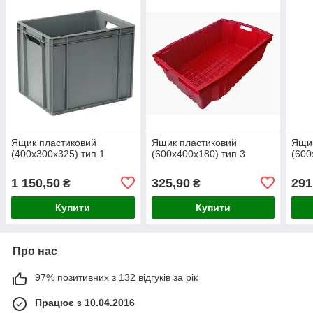
Ящик пластиковий
Ящик пластиковий
Ящик
(400х300х325) тип 1
(600х400х180) тип 3
(600
1 150,50
325,90
291
₴
₴
Купити
Купити
Про нас
97% позитивних з 132 відгуків за рік
Працює з 10.04.2016