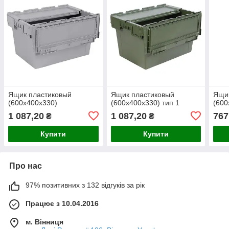
Ящик пластиковый
Ящик пластиковый
Ящик
(600х400х330)
(600х400х330) тип 1
(600
1 087,20
1 087,20
767
₴
₴
Купити
Купити
Про нас
97% позитивних з 132 відгуків за рік
Працює з 10.04.2016
м. Вінниця