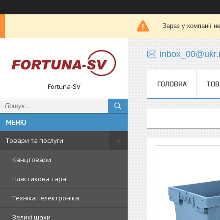
Зараз у компанії н
inbox_00@ukr.
ГОЛОВНА
ТОВ
Fortuna-SV
Товари та послуги
Канцтовари
Пластикова тара
Техніка і електроніка
Великі шахи