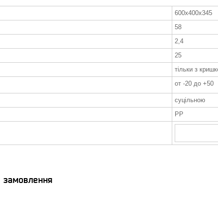
600x400x345
58
2,4
25
тільки з криш
от -20 до +50
суцільною
РР
я замовлення