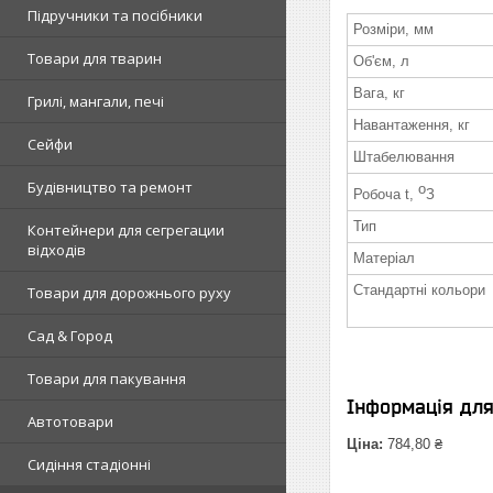
Підручники та посібники
Розміри, мм
Товари для тварин
Об'єм, л
Вага, кг
Грилі, мангали, печі
Навантаження, кг
Сейфи
Штабелювання
Будівництво та ремонт
o
Робоча t,
З
Тип
Контейнери для сегрегации
відходів
Матеріал
Стандартні кольори
Товари для дорожнього руху
Сад & Город
Товари для пакування
Інформація дл
Автотовари
Ціна:
784,80 ₴
Сидіння стадіонні