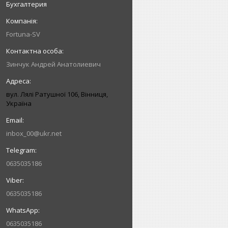
Бухгалтерия
Fortuna-SV
Зинчук Андрей Анатолиевич
вул. Лялі Ратушної 106, Вінниця,
Україна
inbox_00@ukr.net
0635035186
0635035186
0635035186