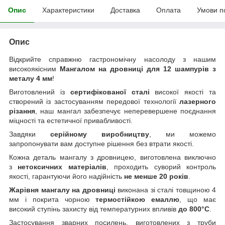
Опис
Характеристики
Доставка
Оплата
Умови п
Опис
Відкрийте справжню гастрономічну насолоду з нашим
високоякісним
Мангалом на дровниці для 12 шампурів з
металу 4 мм
!
Виготовлений із
сертифікованої сталі
високої якості та
створений із застосуванням передової технології
лазерного
різання
, наш мангал забезпечує неперевершене поєднання
міцності та естетичної привабливості.
Завдяки
серійному виробництву
, ми можемо
запропонувати вам доступне рішення без втрати якості.
Кожна деталь мангалу з дровницею, виготовлена виключно
з
нетоксичних матеріалів
, проходить суворий контроль
якості, гарантуючи його надійність
не менше 20 років
.
Жарівня мангалу на дровниці
виконана зі сталі товщиною 4
мм і покрита чорною
термостійкою емаллю
, що має
високий ступінь захисту від температурних впливів
до 800°C
.
Застосування зварних посилень, виготовлених з труби