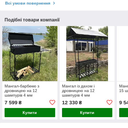
Всі умови повернення
Подібні товари компанії
Мангал-барбекю з
Мангал із дахом і
Манг
дровницею на 12
дровницею на 12
15 ш
шампурів 4 мм
шампурів 4 мм
7 599
12 330
9 5
₴
₴
Купити
Купити