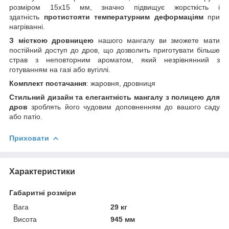
розміром 15х15 мм, значно підвищує жорсткість і
здатність
протистояти температурним деформаціям
при
нагріванні.
З місткою дровницею
нашого мангалу ви зможете мати
постійний доступ до дров, що дозволить приготувати більше
страв з неповторним ароматом, який незрівнянний з
готуванням на газі або вугіллі.
Комплект постачання
: жаровня, дровниця
Стильний дизайн та елегантність мангалу з полицею для
дров
зроблять його чудовим доповненням до вашого саду
або патіо.
Приховати
Характеристики
Габаритні розміри
Вага
29 кг
Висота
945 мм