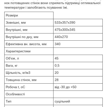
нок потовщених стінок вони сприяють підтримці оптимальної
температури і запобігають псуванню їжі.
Розміри
Зовнішні, мм
533х357х390
Внутрішні, мм
475х300х345
Внутрішні по дну, мм
440х270
Ефективна вн. висота, мм
340
Характеристики
Об'єм, л
45
Вага, кг
0,5
Щільність, кг/м3
20
Товщина стінок, мм
28
Робоча t, oС
від -30 до +50
Особливості
Тип
суцільний