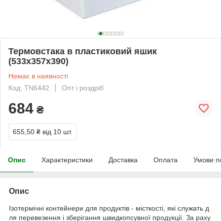
Термовстака в пластиковий яшик
(533х357х390)
Немає в наявності
Код: TN6442
Опт і роздріб
684
₴
655,50 ₴
від 10 шт.
Опис
Характеристики
Доставка
Оплата
Умови п
Опис
Ізотермічні контейнери для продуктів - місткості, які служать д
ля перевезення і зберігання швидкопсувної продукції. За раху