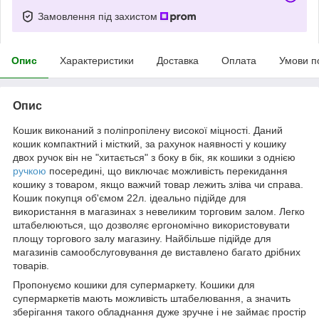
Замовлення під захистом
Опис
Характеристики
Доставка
Оплата
Умови п
Опис
Кошик виконаний з поліпропілену високої міцності. Даний
кошик компактний і місткий, за рахунок наявності у кошику
двох ручок він не "хитається" з боку в бік, як кошики з однією
ручкою
посередині, що виключає можливість перекидання
кошику з товаром, якщо важчий товар лежить зліва чи справа.
Кошик покупця об'ємом 22л. ідеально підійде для
використання в магазинах з невеликим торговим залом. Легко
штабелюються, що дозволяє ергономічно використовувати
площу торгового залу магазину. Найбільше підійде для
магазинів самообслуговування де виставлено багато дрібних
товарів.
Пропонуємо кошики для супермаркету. Кошики для
супермаркетів мають можливість штабелювання, а значить
зберігання такого обладнання дуже зручне і не займає простір