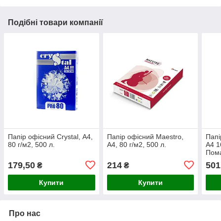
Подібні товари компанії
Папір офісний Crystal, А4,
Папір офісний Maestro,
Папі
80 г/м2, 500 л.
А4, 80 г/м2, 500 л.
A4 1
Пом
(OR4
179,50
214
501
₴
₴
Купити
Купити
Про нас