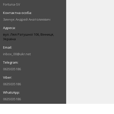
Fortuna-SV
Зинчук Андрей Анатолиевич
вул. Лялі Ратушної 106, Вінниця,
Україна
inbox_00@ukr.net
0635035186
0635035186
0635035186