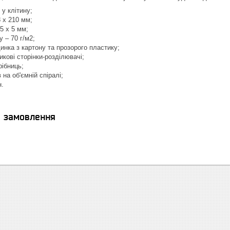
 у клітину;
 x 210 мм;
 5 х 5 мм;
 – 70 г/м2;
инка з картону та прозорого пластику;
икові сторінки-розділювачі;
ібниць;
 на об'ємній спіралі;
н.
я замовлення