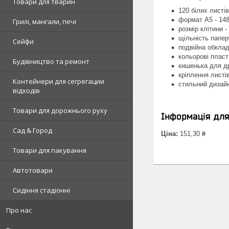
Товари для тварин
120 білих листів
формат А5 - 148
Грилі, мангали, печі
розмір клітини -
щільність паперу
Сейфи
подвійна обклад
кольорові пласт
Будівництво та ремонт
кишенька для др
кріплення листів
Контейнери для сегрегации
стильний дизай
відходів
Товари для дорожнього руху
Інформація дл
Сад & Город
Ціна:
151,30 ₴
Товари для пакування
Автотовари
Сидіння стадіонні
Про нас