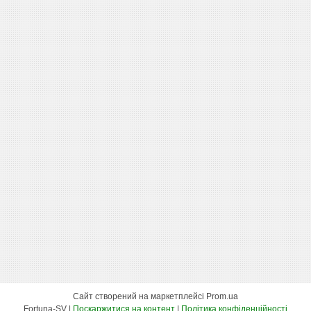
Сайт створений на маркетплейсі
Prom.ua
Fortuna-SV |
Поскаржитися на контент
|
Політика конфіденційності