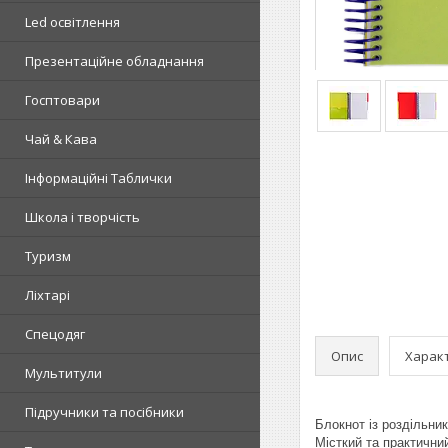
Led освітлення
Презентаційне обладнання
Госптовари
Чай & Кава
Інформаційні Таблички
Школа і творчість
Туризм
Ліхтарі
Спецодяг
Опис
Харак
Мультитули
Підручники та посібники
Блокнот із роздільни
Місткий та практични