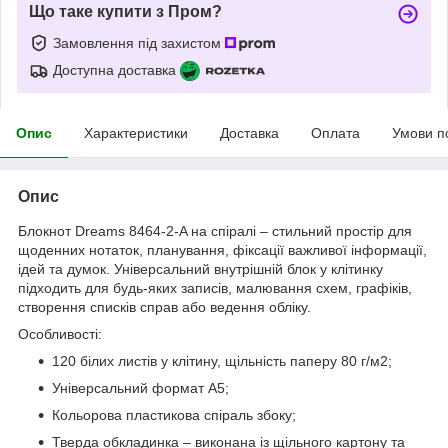
Що таке купити з Пром?
Замовлення під захистом
Доступна доставка
Опис
Характеристики
Доставка
Оплата
Умови п
Опис
Блокнот Dreams 8464-2-A на спіралі – стильний простір для
щоденних нотаток, планування, фіксації важливої ​​інформації,
ідей та думок. Універсальний внутрішній блок у клітинку
підходить для будь-яких записів, малювання схем, графіків,
створення списків справ або ведення обліку.
Особливості:
120 білих листів у клітину, щільність паперу 80 г/м2;
Універсальний формат А5;
Кольорова пластикова спіраль збоку;
Тверда обкладинка – виконана із щільного картону та