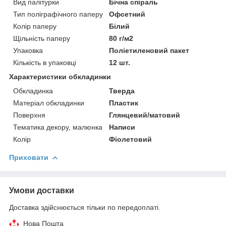
Вид палітурки
Бічна спіраль
Тип поліграфічного паперу
Офсетний
Колір паперу
Білий
Щільність паперу
80 г/м2
Упаковка
Поліетиленовий пакет
Кількість в упаковці
12 шт.
Характеристики обкладинки
Обкладинка
Тверда
Матеріал обкладинки
Пластик
Поверхня
Глянцевий/матовий
Тематика декору, малюнка
Написи
Колір
Фіолетовий
Приховати
Умови доставки
Доставка здійснюється тільки по передоплаті.
Нова Пошта