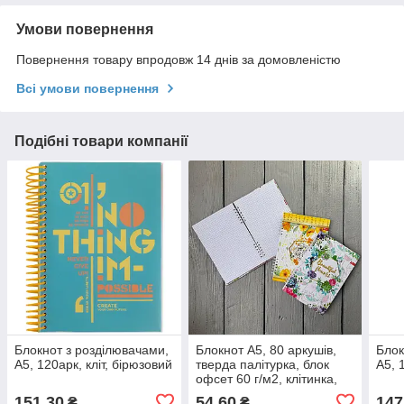
Умови повернення
Повернення товару впродовж 14 днів за домовленістю
Всі умови повернення
Подібні товари компанії
Блокнот з розділювачами,
Блокнот А5, 80 аркушів,
Блок
А5, 120арк, кліт, бірюзовий
тверда палітурка, блок
А5, 
офсет 60 г/м2, клітинка,
на пружині, клітинка
151,30
54,60
147
₴
₴