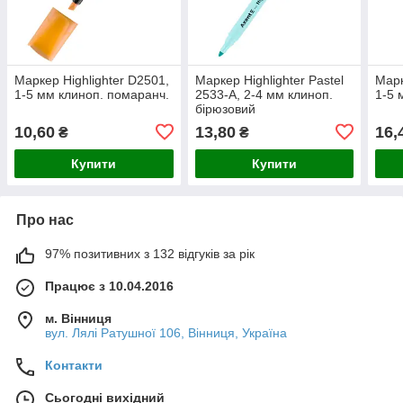
Маркер Highlighter D2501,
Маркер Highlighter Pastel
Марк
1-5 мм клиноп. помаранч.
2533-A, 2-4 мм клиноп.
1-5 
бірюзовий
10,60
13,80
16,
₴
₴
Купити
Купити
Про нас
97% позитивних з 132 відгуків за рік
Працює з 10.04.2016
м. Вінниця
вул. Лялі Ратушної 106, Вінниця, Україна
Контакти
Сьогодні вихідний