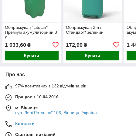
Обприскувач "Litolan"
Обприскувач 2 л /
Обпр
Преміум акумуляторний 3
Стандарт/ зелений
акум
л
1 033,60
172,90
1 4
₴
₴
Купити
Купити
Про нас
97% позитивних з 132 відгуків за рік
Працює з 10.04.2016
м. Вінниця
вул. Лялі Ратушної 106, Вінниця, Україна
Контакти
Сьогодні вихідний