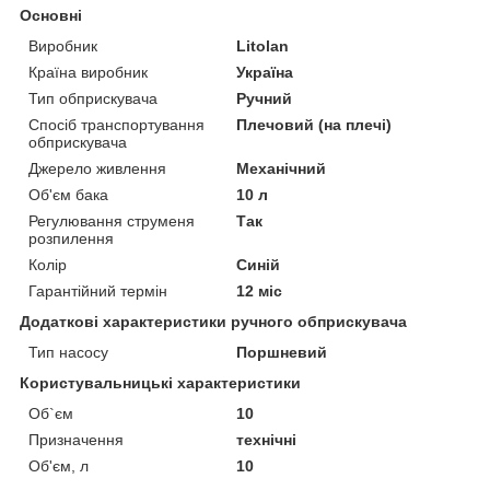
Основні
Виробник
Litolan
Країна виробник
Україна
Тип обприскувача
Ручний
Спосіб транспортування
Плечовий (на плечі)
обприскувача
Джерело живлення
Механічний
Об'єм бака
10 л
Регулювання струменя
Так
розпилення
Колір
Синій
Гарантійний термін
12 міс
Додаткові характеристики ручного обприскувача
Тип насосу
Поршневий
Користувальницькі характеристики
Об`єм
10
Призначення
технічні
Об'єм, л
10