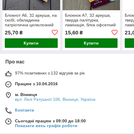
Блокнот А6, 32 аркуша, на
Блокнок А7, 32 аркуша,
Блок
скобі, обкладинка
тверда палітурка,
твер
патріотична целюлозний
ламінація, блок офсетний
ламі
картон, тиснення
кліт
25,70
15,60
21,
₴
₴
фольгою, клітинка
Купити
Купити
Про нас
97% позитивних з 132 відгуків за рік
Працює з 10.04.2016
м. Вінниця
вул. Лялі Ратушної 106, Вінниця, Україна
Контакти
Сьогодні працює з 09:00 до 18:00
Показати весь графік роботи