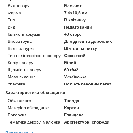
Вид товару
Блокнот
Формат
7,4х10,5 см
Тип
В клітинку
Вид
Недатований
Кількість аркушів
48 стор.
Вікова група
Для дітей та дорослих
Вид палітурки
Шитво на нитку
Тип поліграфічного паперу
Офсетний
Колір паперу
Білий
Щільність паперу
60 г/м2
Мова видання
Українська
Упаковка
Поліетиленовий пакет
Характеристики обкладинки
Обкладинка
Тверда
Матеріал обкладинки
Картон
Поверхня
Глянцева
Тематика декору, малюнка
Архітектурні споруди
Приховати