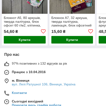
Блокнот А5, 80 аркушів,
Блокнок А7, 32 аркуша,
Блок
тверда палітурка, блок
тверда палітурка,
флуо
офсет 60 г/м2, клітинка,
ламінація, блок офсетний
арку
на пружині, клітинка
ламі
54,60
15,60
48,
₴
₴
Купити
Купити
Про нас
97% позитивних з 132 відгуків за рік
Працює з 10.04.2016
м. Вінниця
вул. Лялі Ратушної 106, Вінниця, Україна
Контакти
Сьогодні вихідний
Показати весь графік роботи