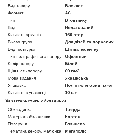
Вид товару
Блокнот
Формат
A6
Тип
В клітинку
Вид
Недатований
Кількість аркушів
160 стор.
Вікова група
Для дітей та дорослих
Вид палітурки
Шитво на нитку
Тип поліграфічного паперу
Офсетний
Колір паперу
Білий
Щільність паперу
60 г/м2
Мова видання
Українська
Упаковка
Поліетиленовий пакет
Кількість в упаковці
10 шт.
Характеристики обкладинки
Обкладинка
Тверда
Матеріал обкладинки
Картон
Поверхня
Глянцева
Тематика декору, малюнка
Мегаполіс