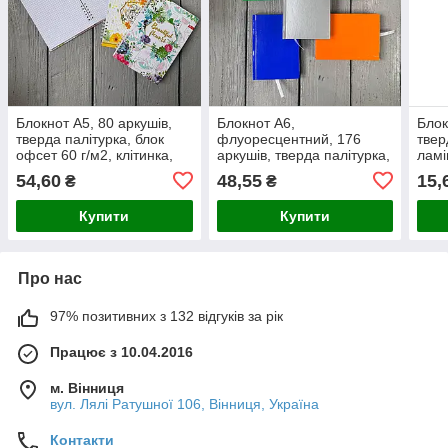
Блокнот А5, 80 аркушів,
Блокнот А6,
Блок
тверда палітурка, блок
флуоресцентний, 176
твер
офсет 60 г/м2, клітинка,
аркушів, тверда палітурка,
ламі
на пружині, клітинка
ламінація, клітинка
54,60
48,55
15,
₴
₴
Купити
Купити
Про нас
97% позитивних з 132 відгуків за рік
Працює з 10.04.2016
м. Вінниця
вул. Лялі Ратушної 106, Вінниця, Україна
Контакти