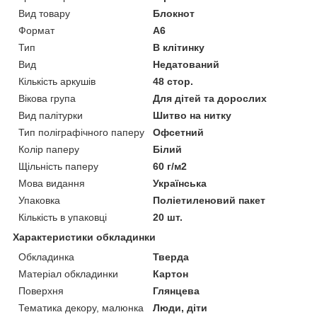
Вид товару
Блокнот
Формат
A6
Тип
В клітинку
Вид
Недатований
Кількість аркушів
48 стор.
Вікова група
Для дітей та дорослих
Вид палітурки
Шитво на нитку
Тип поліграфічного паперу
Офсетний
Колір паперу
Білий
Щільність паперу
60 г/м2
Мова видання
Українська
Упаковка
Поліетиленовий пакет
Кількість в упаковці
20 шт.
Характеристики обкладинки
Обкладинка
Тверда
Матеріал обкладинки
Картон
Поверхня
Глянцева
Тематика декору, малюнка
Люди, діти