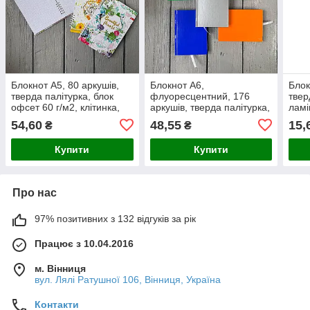
Блокнот А5, 80 аркушів,
Блокнот А6,
Блок
тверда палітурка, блок
флуоресцентний, 176
твер
офсет 60 г/м2, клітинка,
аркушів, тверда палітурка,
ламі
на пружині, клітинка
ламінація, клітинка
54,60
48,55
15,
₴
₴
Купити
Купити
Про нас
97% позитивних з 132 відгуків за рік
Працює з 10.04.2016
м. Вінниця
вул. Лялі Ратушної 106, Вінниця, Україна
Контакти