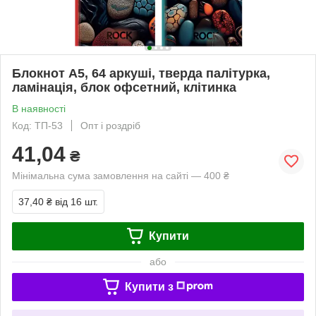
Блокнот А5, 64 аркуші, тверда палітурка,
ламінація, блок офсетний, клітинка
В наявності
Код: ТП-53
Опт і роздріб
41,04
₴
Мінімальна сума замовлення на сайті — 400 ₴
37,40 ₴
від 16 шт.
Купити
або
Купити з