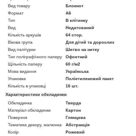
Вид товару
Блокнот
Формат
A6
Тип
В клітинку
Вид
Недатований
Кількість аркушів
64 стор.
Вікова група
Для дітей та дорослих
Вид палітурки
Шитво на нитку
Тип поліграфічного паперу
Офсетний
Щільність паперу
60 г/м2
Мова видання
Українська
Упаковка
Поліетиленовий пакет
Кількість в упаковці
16 шт.
Характеристики обкладинки
Обкладинка
Тверда
Матеріал обкладинки
Картон
Поверхня
Глянцева
Тематика декору, малюнка
Абстракція
Колір
Рожевий