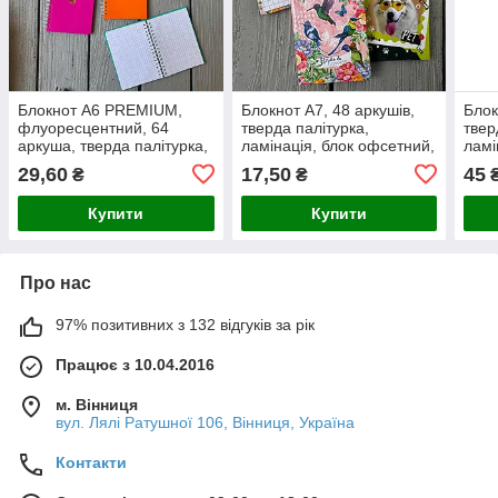
Блокнот А6 PREMIUM,
Блокнот А7, 48 аркушів,
Блок
флуоресцентний, 64
тверда палітурка,
твер
аркуша, тверда палітурка,
ламінація, блок офсетний,
ламі
ламінація + тиснення
клітинка
кліт
29,60
17,50
45
₴
₴
фольгою, клітинка
Купити
Купити
Про нас
97% позитивних з 132 відгуків за рік
Працює з 10.04.2016
м. Вінниця
вул. Лялі Ратушної 106, Вінниця, Україна
Контакти