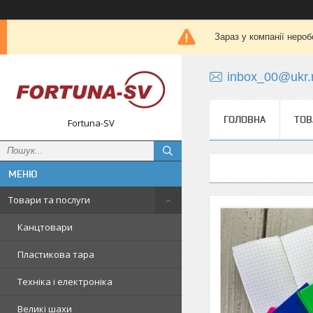
Зараз у компанії нероб
inbox_00@ukr.
ГОЛОВНА
ТОВ
Fortuna-SV
Товари та послуги
Канцтовари
Пластикова тара
Техніка і електроніка
Великі шахи