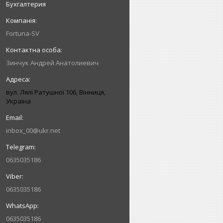
Бухгалтерия
Fortuna-SV
Зинчук Андрей Анатолиевич
вул. Лялі Ратушної 106, Вінниця,
Україна
inbox_00@ukr.net
0635035186
0635035186
0635035186