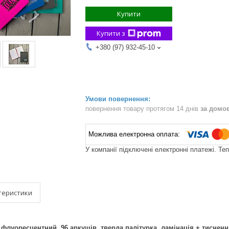
Купити
Купити з
+380 (97) 932-45-10
повернення товару протягом 14 днів
за домо
У компанії підключені електронні платежі. Те
теристики
флуоресцентний, 96 аркушів, тверда палітурка, ламінація + тиснен