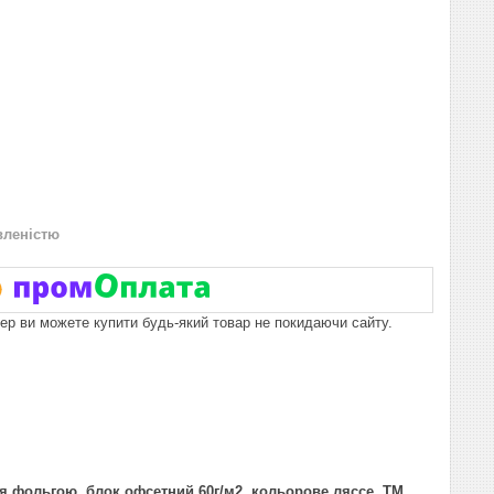
вленістю
пер ви можете купити будь-який товар не покидаючи сайту.
ня фольгою, блок офсетний 60г/м2, кольорове ляссе, ТМ