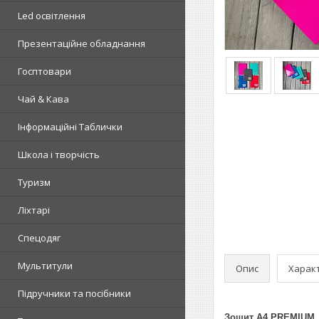
Led освітлення
Презентаційне обладнання
Госптовари
Чай & Кава
Інформаційні Таблички
Школа і творчість
Туризм
Ліхтарі
Спецодяг
Мультитули
Опис
Харак
Підручники та посібники
Зошит А4 PREMIUM, 