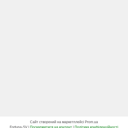
Сайт створений на маркетплейсі
Prom.ua
Fortuna-SV |
Поскаржитися на контент
|
Політика конфіденційності