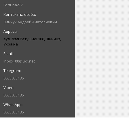
Fortuna-SV
Зинчук Андрей Анатолиевич
вул. Лялі Ратушної 106, Вінниця,
Україна
inbox_00@ukr.net
0635035186
0635035186
0635035186