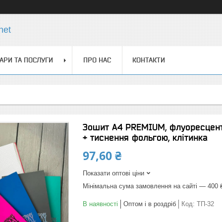
net
АРИ ТА ПОСЛУГИ
ПРО НАС
КОНТАКТИ
Зошит А4 PREMIUM, флуоресцентн
+ тиснення фольгою, клітинка
97,60 ₴
Показати оптові ціни
Мінімальна сума замовлення на сайті — 400 
В наявності
Оптом і в роздріб
Код:
ТП-32