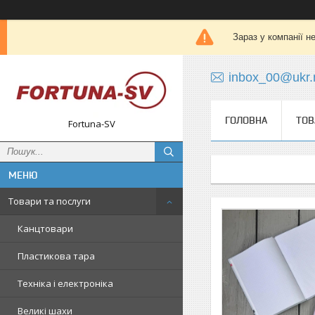
Зараз у компанії н
inbox_00@ukr.
ГОЛОВНА
ТОВ
Fortuna-SV
Товари та послуги
Канцтовари
Пластикова тара
Техніка і електроніка
Великі шахи