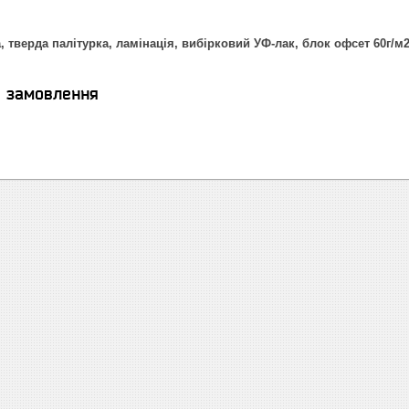
, тверда палітурка, ламінація, вибірковий УФ-лак, блок офсет 60г/м
я замовлення