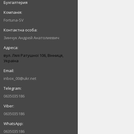
Бухгалтерия
Fortuna-SV
Зинчук Андрей Анатолиевич
вул. Лялі Ратушної 106, Вінниця,
Україна
inbox_00@ukr.net
0635035186
0635035186
0635035186