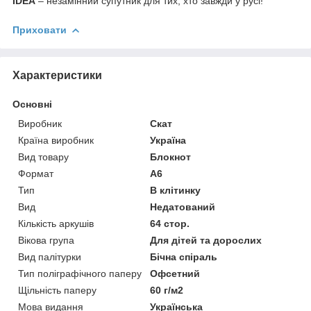
IDEA
– незамінний супутник для тих, хто завжди у русі!
Приховати
Характеристики
Основні
Виробник
Скат
Країна виробник
Україна
Вид товару
Блокнот
Формат
A6
Тип
В клітинку
Вид
Недатований
Кількість аркушів
64 стор.
Вікова група
Для дітей та дорослих
Вид палітурки
Бічна спіраль
Тип поліграфічного паперу
Офсетний
Щільність паперу
60 г/м2
Мова видання
Українська