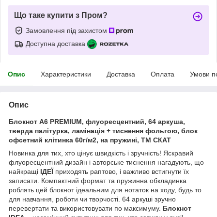
Що таке купити з Пром?
Замовлення під захистом
Доступна доставка
Опис
Характеристики
Доставка
Оплата
Умови п
Опис
Блокнот А6 PREMIUM, флуоресцентний, 64 аркуша,
тверда палітурка, ламінація + тиснення фольгою, блок
офсетний клітинка 60г/м2, на пружині, ТМ СКАТ
Новинка для тих, хто цінує швидкість і зручність! Яскравий
флуоресцентний дизайн і авторське тиснення нагадують, що
найкращі
ІДЕЇ
приходять раптово, і важливо встигнути їх
записати. Компактний формат та пружинна обкладинка
роблять цей блокнот ідеальним для нотаток на ходу, будь то
для навчання, роботи чи творчості. 64 аркуші зручно
перевертати та використовувати по максимуму.
Блокнот