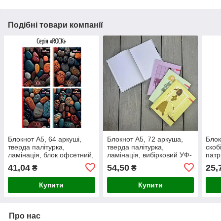
Подібні товари компанії
Блокнот А5, 64 аркуші,
Блокнот А5, 72 аркуша,
Блок
тверда палітурка,
тверда палітурка,
скоб
ламінація, блок офсетний,
ламінація, вибірковий УФ-
патр
клітинка
лак, клітинка
карт
41,04
54,50
25,
₴
₴
фоль
Купити
Купити
Про нас