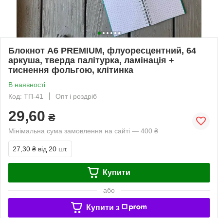
Блокнот А6 PREMIUM, флуоресцентний, 64
аркуша, тверда палітурка, ламінація +
тиснення фольгою, клітинка
В наявності
Код: ТП-41
Опт і роздріб
29,60
₴
Мінімальна сума замовлення на сайті — 400 ₴
27,30 ₴
від 20 шт.
Купити
або
Купити з