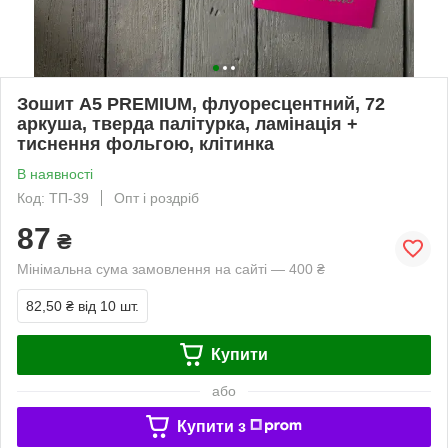
Зошит А5 PREMIUM, флуоресцентний, 72
аркуша, тверда палітурка, ламінація +
тиснення фольгою, клітинка
В наявності
Код: ТП-39
Опт і роздріб
87
₴
Мінімальна сума замовлення на сайті — 400 ₴
82,50 ₴
від 10 шт.
Купити
або
Купити з