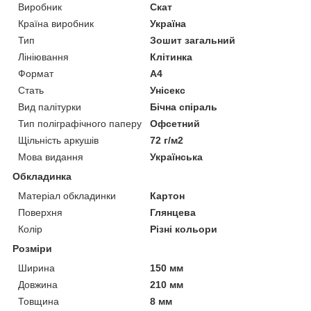
Виробник
Скат
Країна виробник
Україна
Тип
Зошит загальний
Лініювання
Клітинка
Формат
A4
Стать
Унісекс
Вид палітурки
Бічна спіраль
Тип поліграфічного паперу
Офсетний
Щільність аркушів
72 г/м2
Мова видання
Українська
Обкладинка
Матеріал обкладинки
Картон
Поверхня
Глянцева
Колір
Різні кольори
Розміри
Ширина
150 мм
Довжина
210 мм
Товщина
8 мм