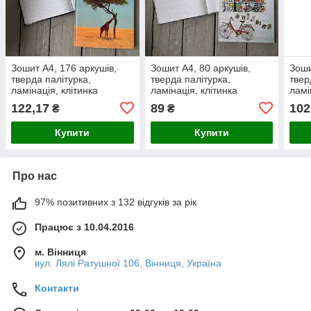
Зошит А4, 176 аркушів,
Зошит А4, 80 аркушів,
Зоши
тверда палітурка,
тверда палітурка,
твер
ламінація, клітинка
ламінація, клітинка
ламі
122,17
89
102
₴
₴
Купити
Купити
Про нас
97% позитивних з 132 відгуків за рік
Працює з 10.04.2016
м. Вінниця
вул. Лялі Ратушної 106, Вінниця, Україна
Контакти