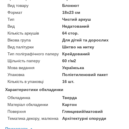
Вид товару
Блокнот
Формат
18х23 см
Тип
Чистий аркуш
Вид
Недатований
Кількість аркушів
64 стор.
Вікова група
Для дітей та дорослих
Вид палітурки
Шитво на нитку
Тип поліграфічного паперу
Крейдований
Щільність паперу
60 г/м2
Мова видання
Українська
Упаковка
Поліетиленовий пакет
Кількість в упаковці
16 шт.
Характеристики обкладинки
Обкладинка
Тверда
Матеріал обкладинки
Картон
Поверхня
Глянцевий/матовий
Тематика декору, малюнка
Архітектурні споруди
Приховати