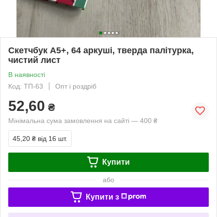
Скетчбук А5+, 64 аркуші, тверда палітурка,
чистий лист
В наявності
Код: ТП-63
Опт і роздріб
52,60
₴
Мінімальна сума замовлення на сайті — 400 ₴
45,20 ₴
від 16 шт.
Купити
або
Купити з