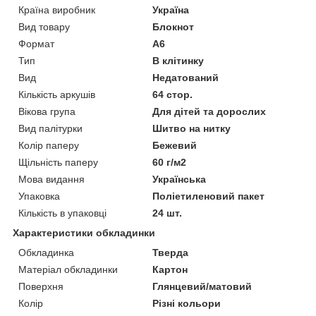
Країна виробник
Україна
Вид товару
Блокнот
Формат
A6
Тип
В клітинку
Вид
Недатований
Кількість аркушів
64 стор.
Вікова група
Для дітей та дорослих
Вид палітурки
Шитво на нитку
Колір паперу
Бежевий
Щільність паперу
60 г/м2
Мова видання
Українська
Упаковка
Поліетиленовий пакет
Кількість в упаковці
24 шт.
Характеристики обкладинки
Обкладинка
Тверда
Матеріал обкладинки
Картон
Поверхня
Глянцевий/матовий
Колір
Різні кольори