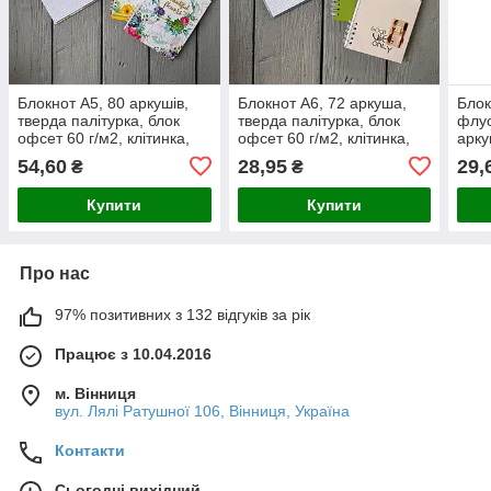
Блокнот А5, 80 аркушів,
Блокнот А6, 72 аркуша,
Бло
тверда палітурка, блок
тверда палітурка, блок
флуо
офсет 60 г/м2, клітинка,
офсет 60 г/м2, клітинка,
арку
на пружині, клітинка
на пружині, клітинка
ламі
54,60
28,95
29,
₴
₴
фоль
Купити
Купити
Про нас
97% позитивних з 132 відгуків за рік
Працює з 10.04.2016
м. Вінниця
вул. Лялі Ратушної 106, Вінниця, Україна
Контакти
Сьогодні вихідний