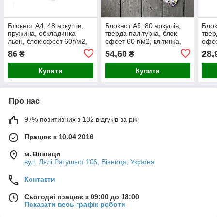
Блокнот А4, 48 аркушів,
Блокнот А5, 80 аркушів,
Блок
пружина, обкладинка
тверда палітурка, блок
твер
льон, блок офсет 60г/м2,
офсет 60 г/м2, клітинка,
офсе
велика лінійка
на пружині, клітинка
на п
86
54,60
28,
₴
₴
Купити
Купити
Про нас
97% позитивних з 132 відгуків за рік
Працює з 10.04.2016
м. Вінниця
вул. Лялі Ратушної 106, Вінниця, Україна
Контакти
Сьогодні працює з 09:00 до 18:00
Показати весь графік роботи