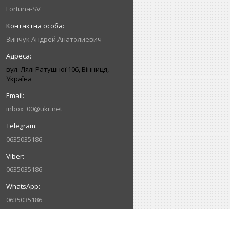
Fortuna-SV
Зинчук Андрей Анатолиевич
вул. Лялі Ратушної 106, Вінниця,
Україна
inbox_00@ukr.net
0635035186
0635035186
0635035186