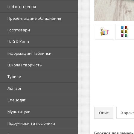
Led освітлення
Презентаційне обладнання
Госптовари
Чай & Кава
Інформаційні Таблички
Школа і творчість
Туризм
Ліхтарі
Спецодяг
Мультитули
Опис
Харак
Підручники та посібники
Блокнот для замальо