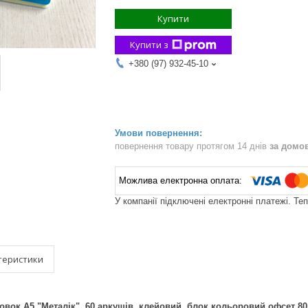
Купити
Купити з
+380 (97) 932-45-10
повернення товару протягом 14 днів
за домо
У компанії підключені електронні платежі. Те
теристики
вок А5 "Металік", 60 аркушів, клейовий, блок кольоровий офсет 80г