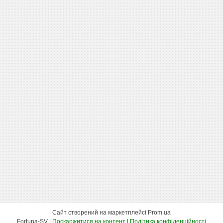
Сайт створений на маркетплейсі
Prom.ua
Fortuna-SV |
Поскаржитися на контент
|
Політика конфіденційності