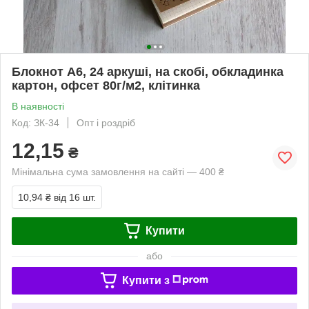
Блокнот А6, 24 аркуші, на скобі, обкладинка
картон, офсет 80г/м2, клітинка
В наявності
Код: ЗК-34
Опт і роздріб
12,15
₴
Мінімальна сума замовлення на сайті — 400 ₴
10,94 ₴
від 16 шт.
Купити
або
Купити з