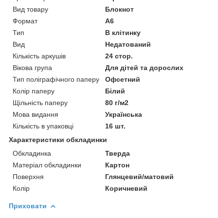
Вид товару
Блокнот
Формат
A6
Тип
В клітинку
Вид
Недатований
Кількість аркушів
24 стор.
Вікова група
Для дітей та дорослих
Тип поліграфічного паперу
Офсетний
Колір паперу
Білий
Щільність паперу
80 г/м2
Мова видання
Українська
Кількість в упаковці
16 шт.
Характеристики обкладинки
Обкладинка
Тверда
Матеріал обкладинки
Картон
Поверхня
Глянцевий/матовий
Колір
Коричневий
Приховати