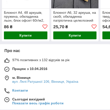
Блокнот А4, 48 аркушів,
Блокнот А6, 32 аркуша, на
Блок
пружина, обкладинка
скобі, обкладинка
твер
льон, блок офсет 60г/м2,
патріотична целюлозний
офсе
велика лінійка
картон, тиснення
на п
86
25,70
54,
₴
₴
фольгою, клітинка
Купити
Купити
Про нас
97% позитивних з 132 відгуків за рік
Працює з 10.04.2016
м. Вінниця
вул. Лялі Ратушної 106, Вінниця, Україна
Контакти
Сьогодні вихідний
Показати весь графік роботи