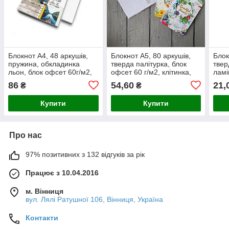
Блокнот А4, 48 аркушів,
Блокнот А5, 80 аркушів,
Блок
пружина, обкладинка
тверда палітурка, блок
твер
льон, блок офсет 60г/м2,
офсет 60 г/м2, клітинка,
ламі
велика лінійка
на пружині, клітинка
кліт
86
54,60
21,
₴
₴
Купити
Купити
Про нас
97% позитивних з 132 відгуків за рік
Працює з 10.04.2016
м. Вінниця
вул. Лялі Ратушної 106, Вінниця, Україна
Контакти