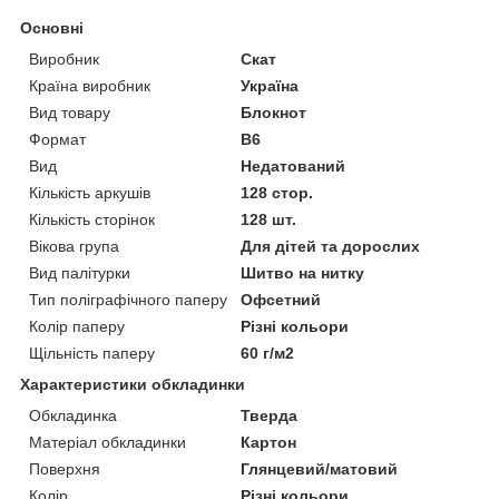
Основні
Виробник
Скат
Країна виробник
Україна
Вид товару
Блокнот
Формат
B6
Вид
Недатований
Кількість аркушів
128 стор.
Кількість сторінок
128 шт.
Вікова група
Для дітей та дорослих
Вид палітурки
Шитво на нитку
Тип поліграфічного паперу
Офсетний
Колір паперу
Різні кольори
Щільність паперу
60 г/м2
Характеристики обкладинки
Обкладинка
Тверда
Матеріал обкладинки
Картон
Поверхня
Глянцевий/матовий
Колір
Різні кольори