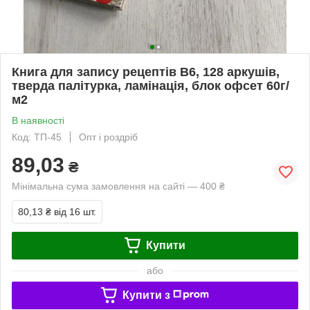
Книга для запису рецептів B6, 128 аркушів,
тверда палітурка, ламінація, блок офсет 60г/
м2
В наявності
Код: ТП-45
Опт і роздріб
89,03
₴
Мінімальна сума замовлення на сайті — 400 ₴
80,13 ₴
від 16 шт.
Купити
або
Купити з