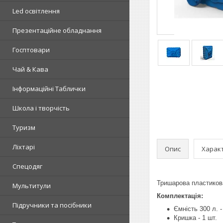
Led освітлення
Презентаційне обладнання
Госптовари
Чай & Кава
Інформаційні Таблички
Школа і творчість
Туризм
Ліхтарі
Опис
Харак
Спецодяг
Тришарова пластикова
Мультитули
Комплектація:
Підручники та посібники
Ємність 300 л. -
Кришка - 1 шт.