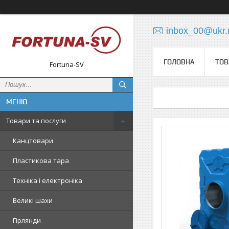
inbox_00@ukr.
ГОЛОВНА
ТОВ
Fortuna-SV
Товари та послуги
Канцтовари
Пластикова тара
Техніка і електроніка
Великі шахи
Гірлянди