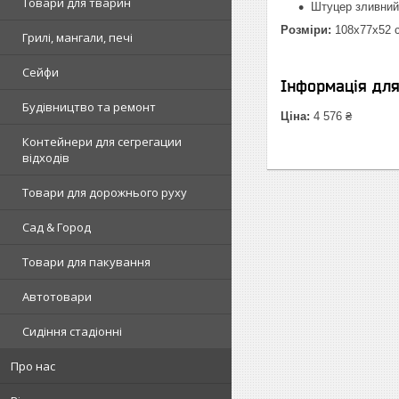
Товари для тварин
Штуцер зливний
Розміри:
108х77х52 
Грилі, мангали, печі
Сейфи
Інформація дл
Будівництво та ремонт
Ціна:
4 576 ₴
Контейнери для сегрегации
відходів
Товари для дорожнього руху
Сад & Город
Товари для пакування
Автотовари
Сидіння стадіонні
Про нас