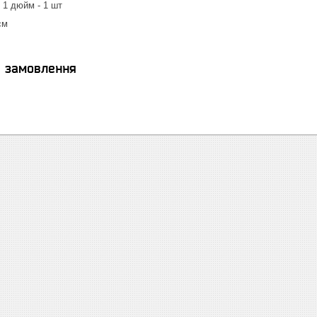
 1 дюйм - 1 шт
см
я замовлення