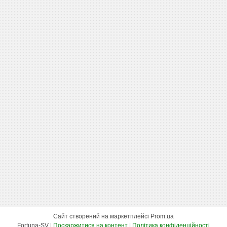
Сайт створений на маркетплейсі
Prom.ua
Fortuna-SV |
Поскаржитися на контент
|
Політика конфіденційності