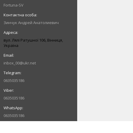
Fortuna-SV
Зинчук Андрей Анатолиевич
вул. Лялі Ратушної 106, Вінниця,
Україна
inbox_00@ukr.net
0635035186
0635035186
0635035186