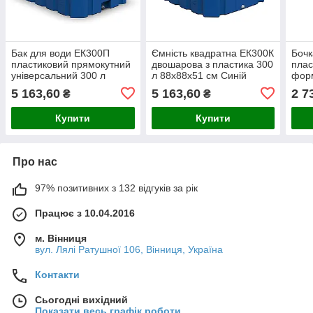
Бак для води ЕК300П
Ємність квадратна ЕК300К
Бочк
пластиковий прямокутний
двошарова з пластика 300
плас
універсальний 300 л
л 88х88х51 см Синій
форм
108х77х52 см Синій
Син
5 163,60
5 163,60
2 7
₴
₴
Купити
Купити
Про нас
97% позитивних з 132 відгуків за рік
Працює з 10.04.2016
м. Вінниця
вул. Лялі Ратушної 106, Вінниця, Україна
Контакти
Сьогодні вихідний
Показати весь графік роботи