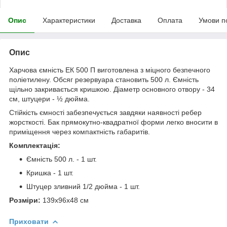
Опис
Характеристики
Доставка
Оплата
Умови п
Опис
Харчова ємність ЕК 500 П виготовлена з міцного безпечного
поліетилену. Обсяг резервуара становить 500 л. Ємність
щільно закривається кришкою. Діаметр основного отвору - 34
см, штуцери - ½ дюйма.
Стійкість ємності забезпечується завдяки наявності ребер
жорсткості. Бак прямокутно-квадратної форми легко вносити в
приміщення через компактність габаритів.
Комплектація:
Ємність 500 л. - 1 шт.
Кришка - 1 шт.
Штуцер зливний 1/2 дюйма - 1 шт.
Розміри:
139х96х48 см
Приховати