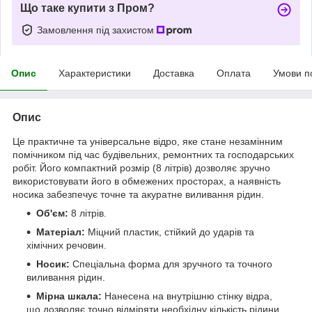
Що таке купити з Пром?
Замовлення під захистом
Опис
Характеристики
Доставка
Оплата
Умови п
Опис
Це практичне та універсальне відро, яке стане незамінним
помічником під час будівельних, ремонтних та господарських
робіт. Його компактний розмір (8 літрів) дозволяє зручно
використовувати його в обмежених просторах, а наявність
носика забезпечує точне та акуратне виливання рідин.
Об'єм:
8 літрів.
Матеріал:
Міцний пластик, стійкий до ударів та
хімічних речовин.
Носик:
Спеціальна форма для зручного та точного
виливання рідин.
Мірна шкала:
Нанесена на внутрішню стінку відра,
що дозволяє точно відміряти необхідну кількість рідини.