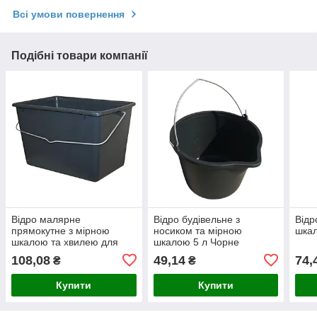
Всі умови повернення
Подібні товари компанії
Відро малярне
Відро будівельне з
Відр
прямокутне з мірною
носиком та мірною
шкал
шкалою та хвилею для
шкалою 5 л Чорне
віджиму валика 12 л
108,08
49,14
74,
₴
₴
250х200х350 мм Чорне
Купити
Купити