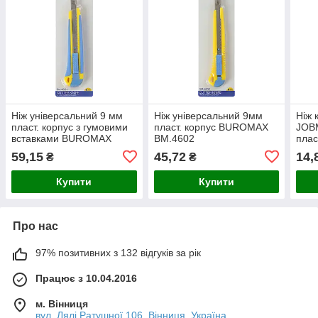
Ніж універсальний 9 мм
Ніж універсальний 9мм
Ніж 
пласт. корпус з гумовими
пласт. корпус BUROMAX
JOB
вставками BUROMAX
BM.4602
плас
BM.4601
BUR
59,15
45,72
14,
₴
₴
Купити
Купити
Про нас
97% позитивних з 132 відгуків за рік
Працює з 10.04.2016
м. Вінниця
вул. Лялі Ратушної 106, Вінниця, Україна