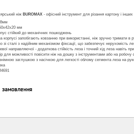
лярський ніж
BUROMAX
- офісний інструмент для різання картону і інших
18мм
160х42х20 мм
рпус стійкий до механічних пошкоджень
на корпусі запобігають ковзанню при використанні, ніж зручно тримати в р
о зі сталі з надійним механізмом фіксації, що забезпечує нерухомість ле
евої направляючої - додаткова стійкість леза і точний хід леза навіть п
ір для можливості повісити ніж на дошку з інструментами або на робочу 
знімною заглушкою з насічкою для легкості облому сегмента леза на рук
вка
М4691
я замовлення