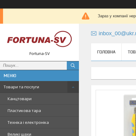
Зараз у компанії не
inbox_00@ukr.
ГОЛОВНА
ТОВ
Fortuna-SV
Товари та послуги
Канцтовари
Пластикова тара
Техніка і електроніка
Великі шахи