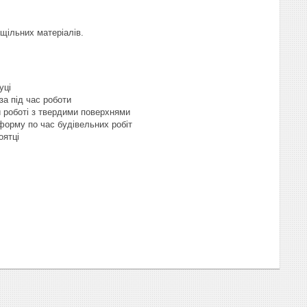
 щільних матеріалів.
уці
за під час роботи
ри роботі з твердими поверхнями
форму по час будівельних робіт
оятці