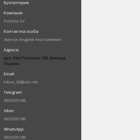
Бухгалтерия
Fortuna-SV
Зинчук Андрей Анатолиевич
вул. Лялі Ратушної 106, Вінниця,
Україна
inbox_00@ukr.net
0635035186
0635035186
0635035186