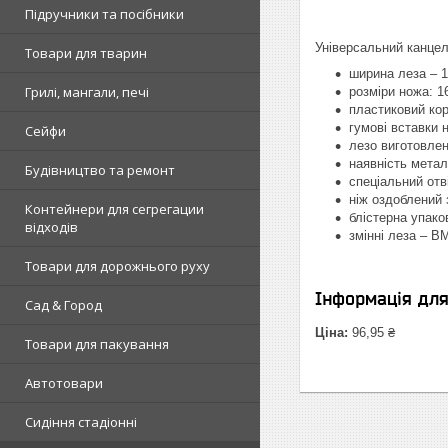
Підручники та посібники
Універсальний канце
Товари для тварин
ширина леза – 
Грилі, мангали, печі
розміри ножа: 
пластиковий ко
гумові вставки 
Сейфи
лезо виготовлен
наявність метал
Будівництво та ремонт
спеціальний отв
ніж оздоблений 
Контейнери для сегрегации
блістерна упако
відходів
змінні леза – В
Товари для дорожнього руху
Інформація дл
Сад & Город
Ціна:
96,95 ₴
Товари для пакування
Автотовари
Сидіння стадіонні