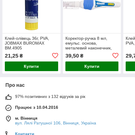
Клей-олiвець 36г, PVA,
Коректор-ручка 8 мл,
Клей
JOBMAX BUROMAX
емульс. основа,
PVA
BM.4905
металевий наконечник,
гумовий грип BUROMAX
21,25
39,50
29,
₴
₴
BM.1035
Купити
Купити
Про нас
97% позитивних з 132 відгуків за рік
Працює з 10.04.2016
м. Вінниця
вул. Лялі Ратушної 106, Вінниця, Україна
Контакти