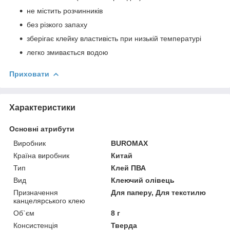
не містить розчинників
без різкого запаху
зберігає клейку властивість при низькій температурі
легко змивається водою
Приховати
Характеристики
Основні атрибути
Виробник
BUROMAX
Країна виробник
Китай
Тип
Клей ПВА
Вид
Клеючий олівець
Призначення
Для паперу, Для текстилю
канцелярського клею
Об`єм
8 г
Консистенція
Тверда