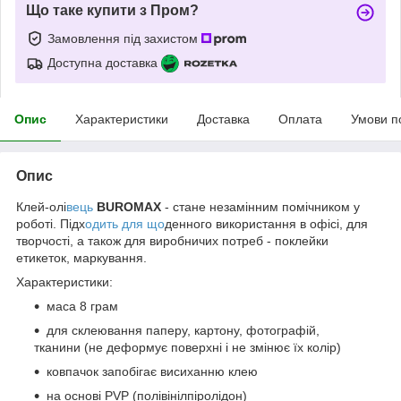
Що таке купити з Пром?
Замовлення під захистом
Доступна доставка
Опис
Характеристики
Доставка
Оплата
Умови п
Опис
Клей-олі
вець
BUROMAX
- стане незамінним помічником у
роботі. Підх
одить для що
денного використання в офісі, для
творчості, а також для виробничих потреб - поклейки
етикеток, маркування.
Характеристики:
маса 8 грам
для склеювання паперу, картону, фотографій,
тканини (не деформує поверхні і не змінює їх колір)
ковпачок запобігає висиханню клею
на основі PVР (полівінілпіролідон)