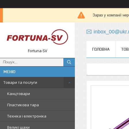
Зараз у компанії не
inbox_00@ukr.
ГОЛОВНА
ТОВ
Fortuna-SV
Товари та послуги
Канцтовари
Пластикова тара
Техніка і електроніка
Великі шахи