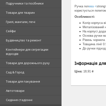
Підручники та посібники
Ручка гел
ева <
strong
користується попитом 
Товари для тварин
Особливості:
Грилі, мангали, печі
Колір корпуса в
Металізований 
Сейфи
На корпусі додат
Основа ручки ма
Будівництво та ремонт
Рівень чорнила 
Товщина лінії 0
До ручки підхо
Контейнери для сегрегации
відходів
Товари для дорожнього руху
Інформація дл
Ціна:
18,91 ₴
Сад & Город
Товари для пакування
Автотовари
Сидіння стадіонні