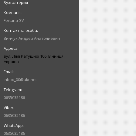
Бухгалтерия
Fortuna-SV
Зинчук Андрей Анатолиевич
вул. Лялі Ратушної 106, Вінниця,
Україна
inbox_00@ukr.net
0635035186
0635035186
0635035186