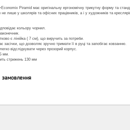
>Economix Piramid має оригінальну ергономічну трикутну форму та стан
не лише у школярів та офісних працівників, а і у художників та креслярі
ідповідає кольору чорнил.
наконечник.
ково є лінійка ( 7 см), що виручить за потреби.
є засічки, що дозволяє зручно тримати її в руці та запобігає ковзанню.
легко відслідкувати через прозорий корпус.
.5 мм.
дить стрижень 130 мм
я замовлення