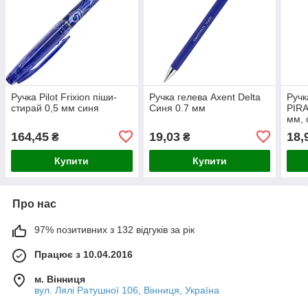
Ручка Pilot Frixion піши-
Ручка гелева Axent Delta
Руч
стирай 0,5 мм синя
Синя 0.7 мм
PIRA
мм, 
164,45
19,03
18,
₴
₴
Купити
Купити
Про нас
97% позитивних з 132 відгуків за рік
Працює з 10.04.2016
м. Вінниця
вул. Лялі Ратушної 106, Вінниця, Україна