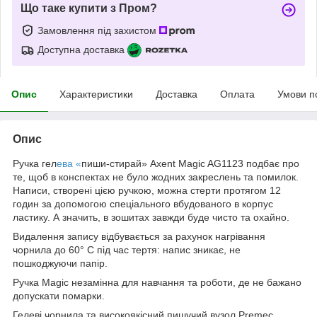
Що таке купити з Пром?
Замовлення під захистом
Доступна доставка
Опис
Характеристики
Доставка
Оплата
Умови п
Опис
Ручка гел
ева «
пиши-стирай» Axent Magic AG1123 подбає про
те, щоб в конспектах не було жодних закреслень та помилок.
Написи, створені цією ручкою, можна стерти протягом 12
годин за допомогою спеціального вбудованого в корпус
ластику. А значить, в зошитах завжди буде чисто та охайно.
Видалення запису відбувається за рахунок нагрівання
чорнила до 60° C під час тертя: напис зникає, не
пошкоджуючи папір.
Ручка Magic незамінна для навчання та роботи, де не бажано
допускати помарки.
Гелеві чорнила та високоякісний пишучий вузол Premec