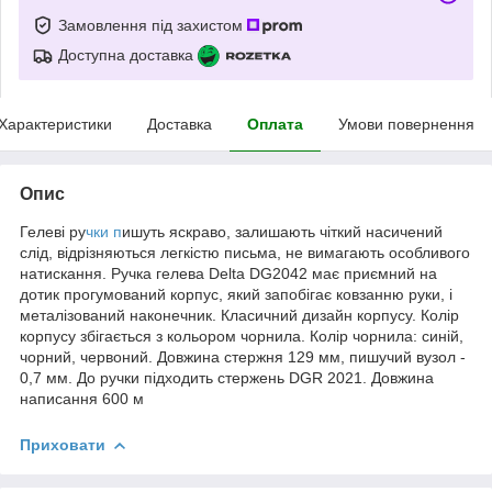
Замовлення під захистом
Доступна доставка
Характеристики
Доставка
Оплата
Умови повернення
Опис
Гелеві ру
чки п
ишуть яскраво, залишають чіткий насичений
слід, відрізняються легкістю письма, не вимагають особливого
натискання. Ручка гелева Delta DG2042 має приємний на
дотик прогумований корпус, який запобігає ковзанню руки, і
металізований наконечник. Класичний дизайн корпусу. Колір
корпусу збігається з кольором чорнила. Колір чорнила: синій,
чорний, червоний. Довжина стержня 129 мм, пишучий вузол -
0,7 мм. До ручки підходить стержень DGR 2021. Довжина
написання 600 м
Приховати