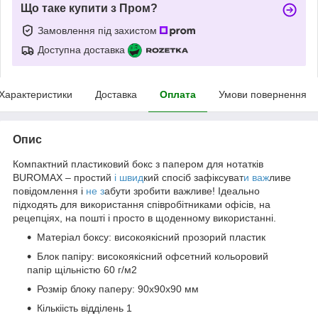
Що таке купити з Пром?
Замовлення під захистом
Доступна доставка
Характеристики
Доставка
Оплата
Умови повернення
Опис
Компактний пластиковий бокс з папером для нотатків
BUROMAX – простий
і швид
кий спосіб зафіксуват
и важ
ливе
повідомлення і
не з
абути зробити важливе! Ідеально
підходять для використання співробітниками офісів, на
рецепціях, на пошті і просто в щоденному використанні.
Матеріал боксу: високоякісний прозорий пластик
Блок папіру: високоякісний офсетний кольоровий
папір щільністю 60 г/м2
Розмір блоку паперу: 90х90х90 мм
Кількіість відділень 1