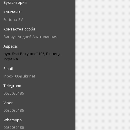
Бухгалтерия
Fortuna-SV
Зинчук Андрей Анатолиевич
вул. Лялі Ратушної 106, Вінниця,
Україна
inbox_00@ukr.net
0635035186
0635035186
0635035186