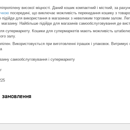
іпропілену високої міцності. Даний кошик компактний і місткий, за рахуно
учкою
посередині, що виключає можливість перекидання кошику з товаро
о підійде для використання в магазинах з невеликим торговим залом. Л
 магазину. Найбільше підійде для магазинів самообслуговування де вист
я супермаркету. Кошики для супермаркетів мають можливість штабелюва
ого залу.
пілен. Використовується при виготовленні іграшок і упаковок. Витримує в
а
азину самообслуговування і супермаркету
г
225
я замовлення