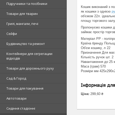
Підручники та посібники
Кошик виконаний з пол
як кошики з однією
р
Товари для тварин
об'ємом 22л. ідеальн
площу торгового залу
Грилі, мангали, печі
Пропонуємо кошики дл
займає простір торгов
Сейфи
Матеріал PP - поліпро
Будівництво та ремонт
Країна бренду Польщ
Об'єм кошику, л 22
Призначення Для маг
Контейнери для сегрегации
Кількість ручок шт. 2
відходів
Навантаження до 25 к
Маса (грам) 570
Товари для дорожнього руху
Розміри мм 425x290x
Сад & Город
Інформація дл
Товари для пакування
Ціна:
299,60 ₴
Автотовари
Сидіння стадіонні