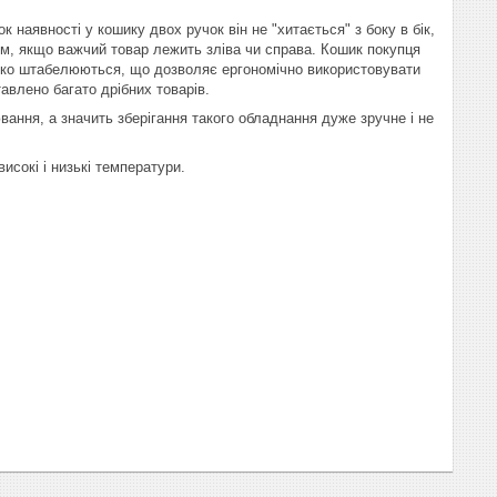
к наявності у кошику двох ручок він не "хитається" з боку в бік,
м, якщо важчий товар лежить зліва чи справа. Кошик покупця
егко штабелюються, що дозволяє ергономічно використовувати
авлено багато дрібних товарів.
ння, а значить зберігання такого обладнання дуже зручне і не
исокі і низькі температури.