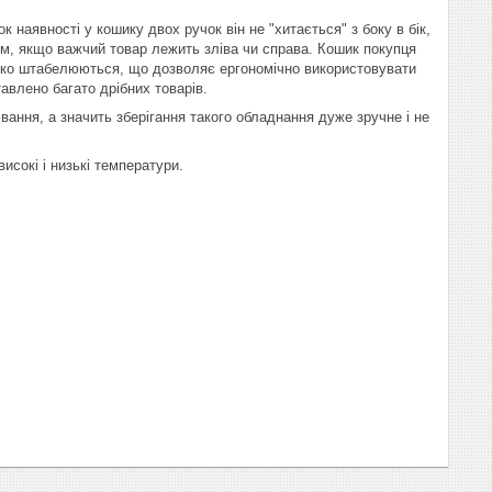
к наявності у кошику двох ручок він не "хитається" з боку в бік,
м, якщо важчий товар лежить зліва чи справа. Кошик покупця
егко штабелюються, що дозволяє ергономічно використовувати
авлено багато дрібних товарів.
ння, а значить зберігання такого обладнання дуже зручне і не
исокі і низькі температури.