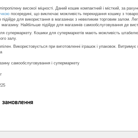
іпропілену високої міцності. Даний кошик компактний і місткий, за рахуно
учкою
посередині, що виключає можливість перекидання кошику з товаро
о підійде для використання в магазинах з невеликим торговим залом. Л
 магазину. Найбільше підійде для магазинів самообслуговування де вист
я супермаркету. Кошики для супермаркетів мають можливість штабелюва
ого залу.
пілен. Використовується при виготовленні іграшок і упаковок. Витримує в
а
азину самообслуговування і супермаркету
г
225
я замовлення