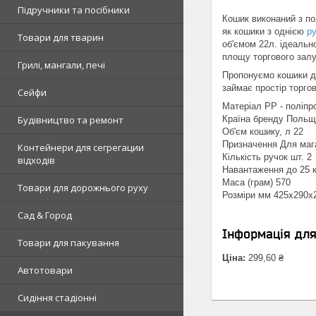
Підручники та посібники
Кошик виконаний з пол
як кошики з однією
р
Товари для тварин
об'ємом 22л. ідеальн
площу торгового залу
Грилі, мангали, печі
Пропонуємо кошики дл
займає простір торгов
Сейфи
Матеріал PP - поліпро
Будівництво та ремонт
Країна бренду Польщ
Об'єм кошику, л 22
Призначення Для маг
Контейнери для сегрегации
Кількість ручок шт. 2
відходів
Навантаження до 25 к
Маса (грам) 570
Товари для дорожнього руху
Розміри мм 425x290x
Сад & Город
Інформація дл
Товари для пакування
Ціна:
299,60 ₴
Автотовари
Сидіння стадіонні