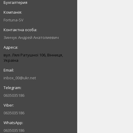
Бухгалтерия
Fortuna-SV
Зинчук Андрей Анатолиевич
вул. Лялі Ратушної 106, Вінниця,
Україна
inbox_00@ukr.net
0635035186
0635035186
0635035186