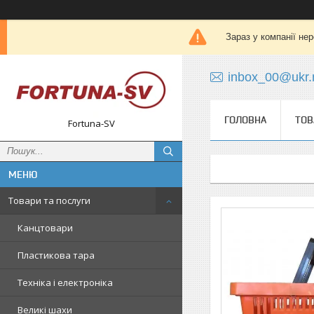
Зараз у компанії не
inbox_00@ukr.
ГОЛОВНА
ТОВ
Fortuna-SV
Товари та послуги
Канцтовари
Пластикова тара
Техніка і електроніка
Великі шахи