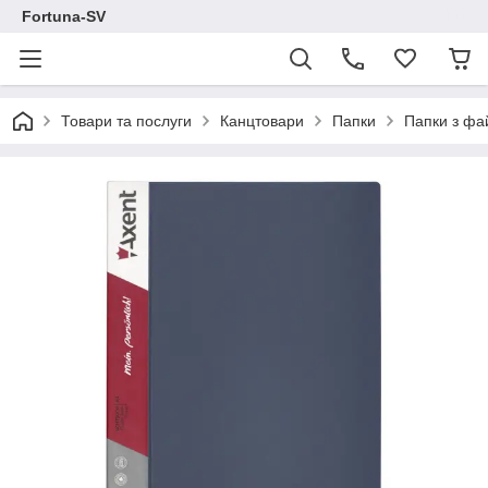
Fortuna-SV
Товари та послуги
Канцтовари
Папки
Папки з ф